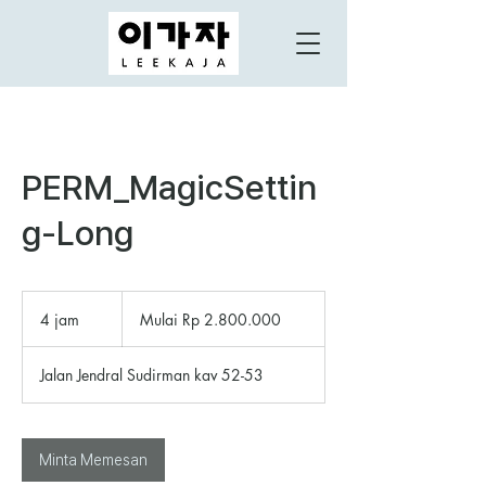
PERM_MagicSettin
g-Long
Mulai
2.800.000
4 jam
4
Mulai Rp 2.800.000
Rupiah
Indonesia
j
a
Jalan Jendral Sudirman kav 52-53
m
Minta Memesan