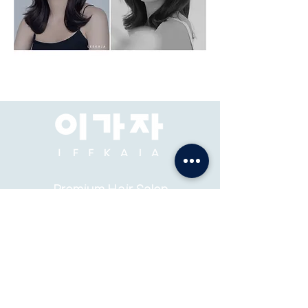
Premium Hair Salon
& Academy
ADDRESS: Pacific Place Mall, Jakarta, 2F-73, 74.
ABOUT
K-STYLE